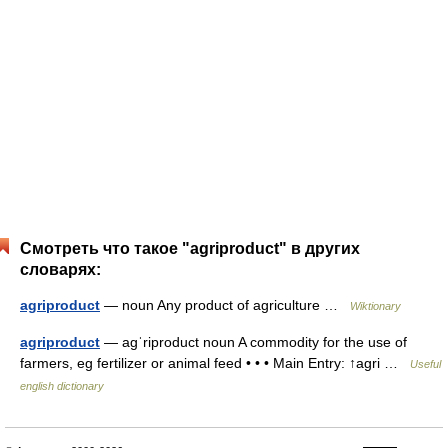
Смотреть что такое "agriproduct" в других
словарях:
agriproduct
— noun Any product of agriculture …
Wiktionary
agriproduct
— agˈriproduct noun A commodity for the use of
farmers, eg fertilizer or animal feed • • • Main Entry: ↑agri …
Useful
english dictionary