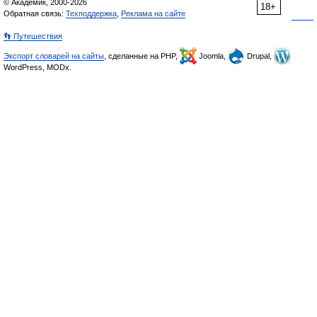
© Академик, 2000-2026
18+
Обратная связь:
Техподдержка
,
Реклама на сайте
👣 Путешествия
Экспорт словарей на сайты
, сделанные на PHP,
Joomla,
Drupal,
WordPress, MODx.